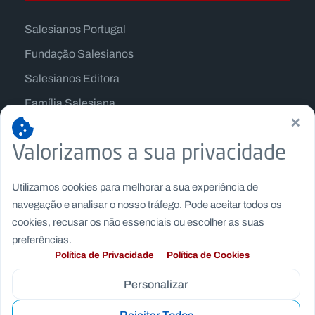
Salesianos Portugal
Fundação Salesianos
Salesianos Editora
Família Salesiana
×
Missão Dom Bosco
Valorizamos a sua privacidade
Jogos Nacionais Salesianos
Utilizamos cookies para melhorar a sua experiência de
navegação e analisar o nosso tráfego. Pode aceitar todos os
cookies, recusar os não essenciais ou escolher as suas
preferências.
Política de Privacidade
Política de Cookies
Personalizar