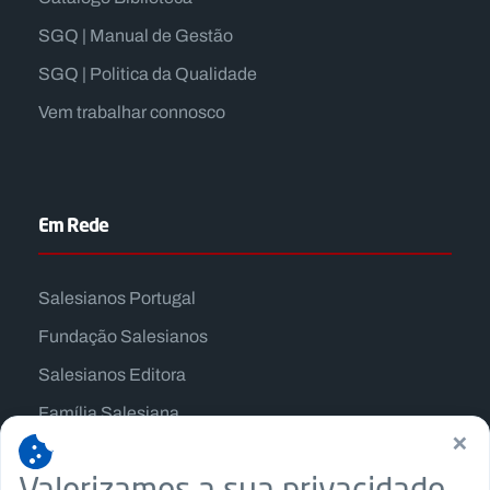
SGQ | Manual de Gestão
SGQ | Politica da Qualidade
Vem trabalhar connosco
Em Rede
Salesianos Portugal
Fundação Salesianos
Salesianos Editora
Família Salesiana
×
Missão Dom Bosco
Valorizamos a sua privacidade
Jogos Nacionais Salesianos